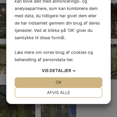
kan blive delt med annoncerings- og
analysepartnere, som kan kombinere dem
med data, du tidligere har givet dem eller
de har indsamlet gennem din brug af deres
tjenester. Ved at klikke på 'OK' giver du
samtykke til disse formål.
Læs mere om vores brug af cookies og
behandling af persondata
her
.
VIS
DETALJER
JA
NEJ
OK
JA
NEJ
NØDVENDIGE
PRÆFERENCER
AFVIS ALLE
JA
NEJ
JA
NEJ
MARKETING
STATISTIK