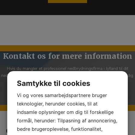
Kontakt os for mere information
Hvis du mangler et professionel nedbrydningsfirma i Jylland til dit
nedbrydningsprojekt, så kontakt os for at høre hvad vi kan gøre for dig.
Samtykke til cookies
Vi og vores samarbejdspartnere bruger
SE KONTAKTOPLYSNINGER
teknologier, herunder cookies, til at
indsamle oplysninger om dig til forskellige
formål, herunder: Tilpasning af annoncering,
Om Jysk Nedbrydning ApS
bedre brugeroplevelse, funktionalitet,