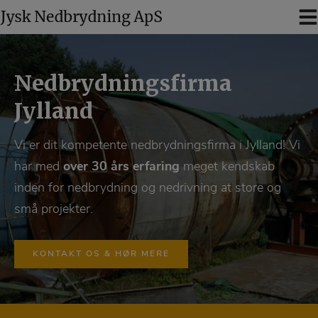
Hop
til
indholdet
Nedbrydningsfirma
Jylland
Vi er dit kompetente nedbrydningsfirma i Jylland! Vi
har med
over 30 års erfaring
meget kendskab
inden for nedbrydning og nedrivning at store og
små projekter.
KONTAKT OS & HØR MERE