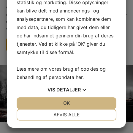
statistik og marketing. Disse oplysninger
Vi har mere end 30 års erfaring indenfor nedbrydning og handel,
kan blive delt med annoncerings- og
der er ikke nogen opgaver er for små eller store til os. Såfremt der
analysepartnere, som kan kombinere dem
er behov for ekstra hænder sørger vi for at leje dem ind, fra
med data, du tidligere har givet dem eller
samarbejdspartnere gennem flere år.
de har indsamlet gennem din brug af deres
tjenester. Ved at klikke på 'OK' giver du
LÆS MERE
samtykke til disse formål.
Læs mere om vores brug af cookies og
behandling af persondata
her
.
VIS
DETALJER
JA
NEJ
OK
JA
NEJ
NØDVENDIGE
PRÆFERENCER
AFVIS ALLE
JA
NEJ
JA
NEJ
MARKETING
STATISTIK