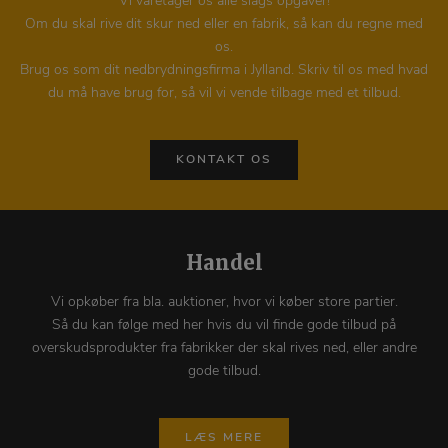
Vi varetager os alle slags opgaver!
Om du skal rive dit skur ned eller en fabrik, så kan du regne med
os.
Brug os som dit nedbrydningsfirma i Jylland. Skriv til os med hvad
du må have brug for, så vil vi vende tilbage med et tilbud.
KONTAKT OS
Handel
Vi opkøber fra bla. auktioner, hvor vi køber store partier.
Så du kan følge med her hvis du vil finde gode tilbud på
overskudsprodukter fra fabrikker der skal rives ned, eller andre
gode tilbud.
LÆS MERE